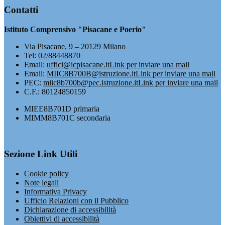
Contatti
Istituto Comprensivo "Pisacane e Poerio"
Via Pisacane, 9 – 20129 Milano
Tel:
02/88448870
Email:
uffici@icpisacane.it
Link per inviare una mail
Email:
MIIC8B700B@istruzione.it
Link per inviare una mail
PEC:
miic8b700b@pec.istruzione.it
Link per inviare una mail
C.F.: 80124850159
MIEE8B701D primaria
MIMM8B701C secondaria
Sezione Link Utili
Cookie policy
Note legali
Informativa Privacy
Ufficio Relazioni con il Pubblico
Dichiarazione di accessibilità
Obiettivi di accessibilità