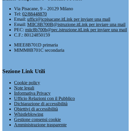
Via Pisacane, 9 – 20129 Milano
Tel:
02/88448870
Email:
uffici@icpisacane.it
Link per inviare una mail
Email:
MIIC8B700B@istruzione.it
Link per inviare una mail
PEC:
miic8b700b@pec.istruzione.it
Link per inviare una mail
C.F.: 80124850159
MIEE8B701D primaria
MIMM8B701C secondaria
Sezione Link Utili
Cookie policy
Note legali
Informativa Privacy
Ufficio Relazioni con il Pubblico
Dichiarazione di accessibilità
Obiettivi di accessibilità
Whistleblowing
Gestione consensi cookie
Amministrazione trasparente