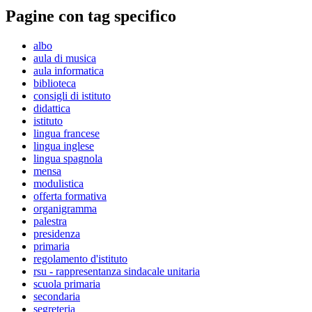
Pagine con tag specifico
albo
aula di musica
aula informatica
biblioteca
consigli di istituto
didattica
istituto
lingua francese
lingua inglese
lingua spagnola
mensa
modulistica
offerta formativa
organigramma
palestra
presidenza
primaria
regolamento d'istituto
rsu - rappresentanza sindacale unitaria
scuola primaria
secondaria
segreteria