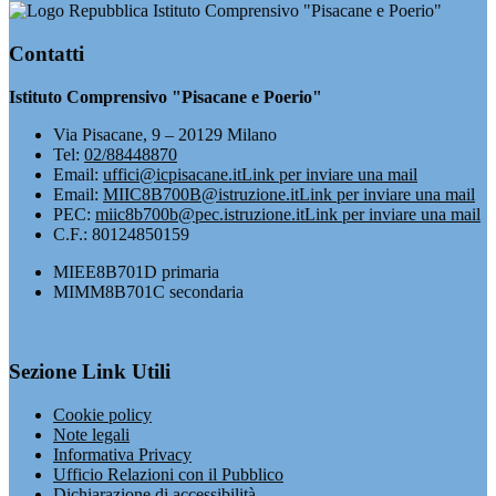
Istituto Comprensivo "Pisacane e Poerio"
Contatti
Istituto Comprensivo "Pisacane e Poerio"
Via Pisacane, 9 – 20129 Milano
Tel:
02/88448870
Email:
uffici@icpisacane.it
Link per inviare una mail
Email:
MIIC8B700B@istruzione.it
Link per inviare una mail
PEC:
miic8b700b@pec.istruzione.it
Link per inviare una mail
C.F.: 80124850159
MIEE8B701D primaria
MIMM8B701C secondaria
Sezione Link Utili
Cookie policy
Note legali
Informativa Privacy
Ufficio Relazioni con il Pubblico
Dichiarazione di accessibilità