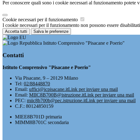
Per conoscere quali sono i cookie necessari al funzionamento potete v
Cookie necessari per il funzionamento
I cookie necessari per il funzionamento non possono essere disabilitati.
Accetta tutti
Salva le preferenze
Istituto Comprensivo "Pisacane e Poerio"
Contatti
Istituto Comprensivo "Pisacane e Poerio"
Via Pisacane, 9 – 20129 Milano
Tel:
02/88448870
Email:
uffici@icpisacane.it
Link per inviare una mail
Email:
MIIC8B700B@istruzione.it
Link per inviare una mail
PEC:
miic8b700b@pec.istruzione.it
Link per inviare una mail
C.F.: 80124850159
MIEE8B701D primaria
MIMM8B701C secondaria