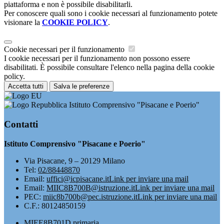
piattaforma e non è possibile disabilitarli.
Per conoscere quali sono i cookie necessari al funzionamento potete
visionare la
COOKIE POLICY
.
Cookie necessari per il funzionamento
I cookie necessari per il funzionamento non possono essere
disabilitati. È possibile consultare l'elenco nella pagina della cookie
policy.
Accetta tutti
Salva le preferenze
Istituto Comprensivo "Pisacane e Poerio"
Contatti
Istituto Comprensivo "Pisacane e Poerio"
Via Pisacane, 9 – 20129 Milano
Tel:
02/88448870
Email:
uffici@icpisacane.it
Link per inviare una mail
Email:
MIIC8B700B@istruzione.it
Link per inviare una mail
PEC:
miic8b700b@pec.istruzione.it
Link per inviare una mail
C.F.: 80124850159
MIEE8B701D primaria