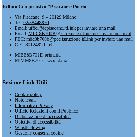
Istituto Comprensivo "Pisacane e Poerio"
Via Pisacane, 9 – 20129 Milano
Tel:
02/88448870
Email:
uffici@icpisacane.it
Link per inviare una mail
Email:
MIIC8B700B@istruzione.it
Link per inviare una mail
PEC:
miic8b700b@pec.istruzione.it
Link per inviare una mail
C.F.: 80124850159
MIEE8B701D primaria
MIMM8B701C secondaria
Sezione Link Utili
Cookie policy
Note legali
Informativa Privacy
Ufficio Relazioni con il Pubblico
Dichiarazione di accessibilità
Obiettivi di accessibilità
Whistleblowing
Gestione consensi cookie