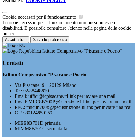
visionare la
COOKIE POLICY
.
Cookie necessari per il funzionamento
I cookie necessari per il funzionamento non possono essere
disabilitati. È possibile consultare l'elenco nella pagina della cookie
policy.
Accetta tutti
Salva le preferenze
Istituto Comprensivo "Pisacane e Poerio"
Contatti
Istituto Comprensivo "Pisacane e Poerio"
Via Pisacane, 9 – 20129 Milano
Tel:
02/88448870
Email:
uffici@icpisacane.it
Link per inviare una mail
Email:
MIIC8B700B@istruzione.it
Link per inviare una mail
PEC:
miic8b700b@pec.istruzione.it
Link per inviare una mail
C.F.: 80124850159
MIEE8B701D primaria
MIMM8B701C secondaria