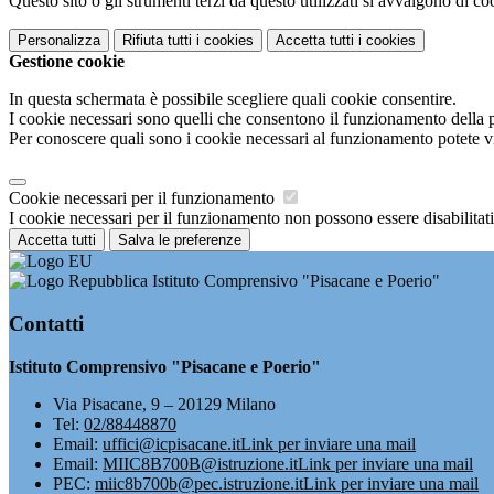
Questo sito o gli strumenti terzi da questo utilizzati si avvalgono di coo
Personalizza
Rifiuta tutti
i cookies
Accetta tutti
i cookies
Gestione cookie
In questa schermata è possibile scegliere quali cookie consentire.
I cookie necessari sono quelli che consentono il funzionamento della pi
Per conoscere quali sono i cookie necessari al funzionamento potete v
Cookie necessari per il funzionamento
I cookie necessari per il funzionamento non possono essere disabilitati.
Accetta tutti
Salva le preferenze
Istituto Comprensivo "Pisacane e Poerio"
Contatti
Istituto Comprensivo "Pisacane e Poerio"
Via Pisacane, 9 – 20129 Milano
Tel:
02/88448870
Email:
uffici@icpisacane.it
Link per inviare una mail
Email:
MIIC8B700B@istruzione.it
Link per inviare una mail
PEC:
miic8b700b@pec.istruzione.it
Link per inviare una mail