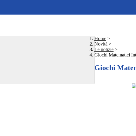
Home
>
Novità
>
Le notizie
>
Giochi Matematici Int
Giochi Matem