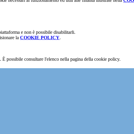
kie necessari al funzionamento ed utili alle finalità illustrate nella
COO
attaforma e non è possibile disabilitarli.
isionare la
COOKIE POLICY
.
 È possibile consultare l'elenco nella pagina della cookie policy.