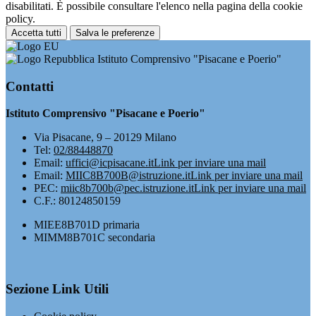
disabilitati. È possibile consultare l'elenco nella pagina della cookie
policy.
Accetta tutti
Salva le preferenze
Istituto Comprensivo "Pisacane e Poerio"
Contatti
Istituto Comprensivo "Pisacane e Poerio"
Via Pisacane, 9 – 20129 Milano
Tel:
02/88448870
Email:
uffici@icpisacane.it
Link per inviare una mail
Email:
MIIC8B700B@istruzione.it
Link per inviare una mail
PEC:
miic8b700b@pec.istruzione.it
Link per inviare una mail
C.F.: 80124850159
MIEE8B701D primaria
MIMM8B701C secondaria
Sezione Link Utili