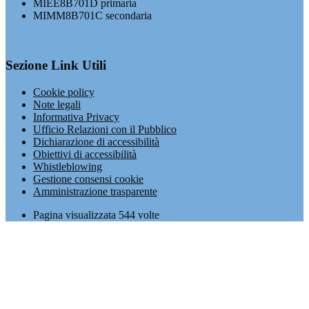
MIEE8B701D primaria
MIMM8B701C secondaria
Sezione Link Utili
Cookie policy
Note legali
Informativa Privacy
Ufficio Relazioni con il Pubblico
Dichiarazione di accessibilità
Obiettivi di accessibilità
Whistleblowing
Gestione consensi cookie
Amministrazione trasparente
Pagina visualizzata
544
volte