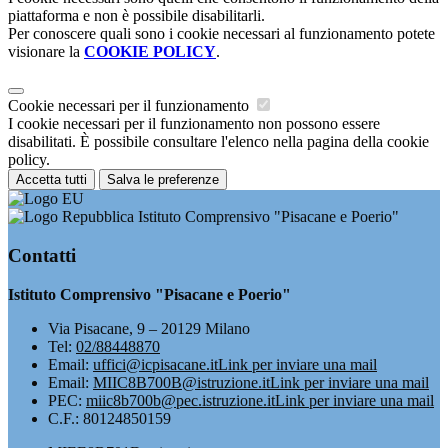
piattaforma e non è possibile disabilitarli.
Per conoscere quali sono i cookie necessari al funzionamento potete
visionare la
COOKIE POLICY
.
Cookie necessari per il funzionamento
I cookie necessari per il funzionamento non possono essere
disabilitati. È possibile consultare l'elenco nella pagina della cookie
policy.
Accetta tutti
Salva le preferenze
Istituto Comprensivo "Pisacane e Poerio"
Contatti
Istituto Comprensivo "Pisacane e Poerio"
Via Pisacane, 9 – 20129 Milano
Tel:
02/88448870
Email:
uffici@icpisacane.it
Link per inviare una mail
Email:
MIIC8B700B@istruzione.it
Link per inviare una mail
PEC:
miic8b700b@pec.istruzione.it
Link per inviare una mail
C.F.: 80124850159