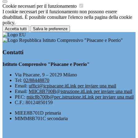
Cookie necessari per il funzionamento
I cookie necessari per il funzionamento non possono essere
disabilitati. È possibile consultare l'elenco nella pagina della cookie
policy.
Accetta tutti
Salva le preferenze
Istituto Comprensivo "Pisacane e Poerio"
Contatti
Istituto Comprensivo "Pisacane e Poerio"
Via Pisacane, 9 – 20129 Milano
Tel:
02/88448870
Email:
uffici@icpisacane.it
Link per inviare una mail
Email:
MIIC8B700B@istruzione.it
Link per inviare una mail
PEC:
miic8b700b@pec.istruzione.it
Link per inviare una mail
C.F.: 80124850159
MIEE8B701D primaria
MIMM8B701C secondaria