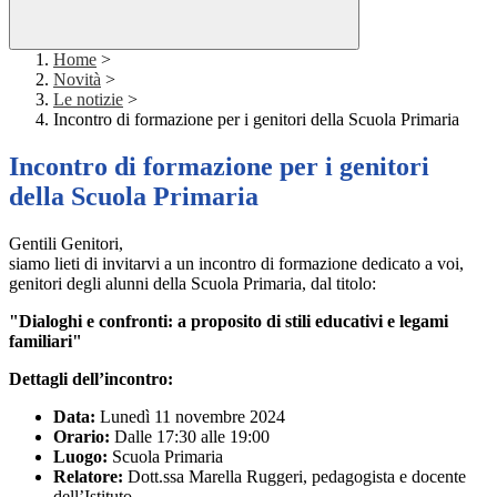
Home
>
Novità
>
Le notizie
>
Incontro di formazione per i genitori della Scuola Primaria
Incontro di formazione per i genitori
della Scuola Primaria
Gentili Genitori,
siamo lieti di invitarvi a un incontro di formazione dedicato a voi,
genitori degli alunni della Scuola Primaria, dal titolo:
"Dialoghi e confronti: a proposito di stili educativi e legami
familiari"
Dettagli dell’incontro:
Data:
Lunedì 11 novembre 2024
Orario:
Dalle 17:30 alle 19:00
Luogo:
Scuola Primaria
Relatore:
Dott.ssa Marella Ruggeri, pedagogista e docente
dell’Istituto