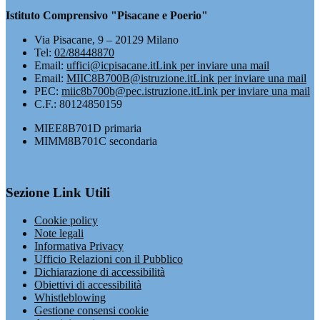
Istituto Comprensivo "Pisacane e Poerio"
Via Pisacane, 9 – 20129 Milano
Tel:
02/88448870
Email:
uffici@icpisacane.it
Link per inviare una mail
Email:
MIIC8B700B@istruzione.it
Link per inviare una mail
PEC:
miic8b700b@pec.istruzione.it
Link per inviare una mail
C.F.: 80124850159
MIEE8B701D primaria
MIMM8B701C secondaria
Sezione Link Utili
Cookie policy
Note legali
Informativa Privacy
Ufficio Relazioni con il Pubblico
Dichiarazione di accessibilità
Obiettivi di accessibilità
Whistleblowing
Gestione consensi cookie