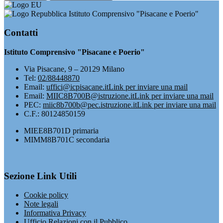
Istituto Comprensivo "Pisacane e Poerio"
Contatti
Istituto Comprensivo "Pisacane e Poerio"
Via Pisacane, 9 – 20129 Milano
Tel:
02/88448870
Email:
uffici@icpisacane.it
Link per inviare una mail
Email:
MIIC8B700B@istruzione.it
Link per inviare una mail
PEC:
miic8b700b@pec.istruzione.it
Link per inviare una mail
C.F.: 80124850159
MIEE8B701D primaria
MIMM8B701C secondaria
Sezione Link Utili
Cookie policy
Note legali
Informativa Privacy
Ufficio Relazioni con il Pubblico