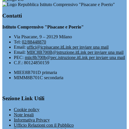
Istituto Comprensivo "Pisacane e Poerio"
Contatti
Istituto Comprensivo "Pisacane e Poerio"
Via Pisacane, 9 – 20129 Milano
Tel:
02/88448870
Email:
uffici@icpisacane.it
Link per inviare una mail
Email:
MIIC8B700B@istruzione.it
Link per inviare una mail
PEC:
miic8b700b@pec.istruzione.it
Link per inviare una mail
C.F.: 80124850159
MIEE8B701D primaria
MIMM8B701C secondaria
Sezione Link Utili
Cookie policy
Note legali
Informativa Privacy
Ufficio Relazioni con il Pubblico