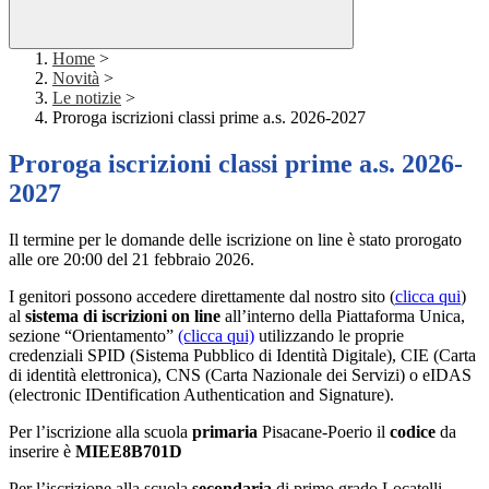
Home
>
Novità
>
Le notizie
>
Proroga iscrizioni classi prime a.s. 2026-2027
Proroga iscrizioni classi prime a.s. 2026-
2027
Il termine per le domande delle iscrizione on line è stato prorogato
alle ore 20:00 del
21 febbraio 2026
.
I genitori possono accedere direttamente dal nostro sito (
clicca qui
)
al
sistema di iscrizioni on line
all’interno della Piattaforma Unica,
sezione “Orientamento”
(clicca qui)
utilizzando le proprie
credenziali SPID (Sistema Pubblico di Identità Digitale), CIE (Carta
di identità elettronica), CNS (Carta Nazionale dei Servizi) o eIDAS
(electronic IDentification Authentication and Signature).
Per l’iscrizione alla scuola
primaria
Pisacane-Poerio il
codice
da
inserire è
MIEE8B701D
Per l’iscrizione alla scuola
secondaria
di primo grado Locatelli-