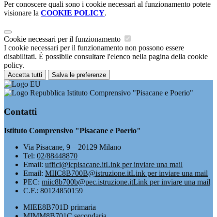
Per conoscere quali sono i cookie necessari al funzionamento potete
visionare la
COOKIE POLICY
.
Cookie necessari per il funzionamento
I cookie necessari per il funzionamento non possono essere
disabilitati. È possibile consultare l'elenco nella pagina della cookie
policy.
Accetta tutti
Salva le preferenze
Istituto Comprensivo "Pisacane e Poerio"
Contatti
Istituto Comprensivo "Pisacane e Poerio"
Via Pisacane, 9 – 20129 Milano
Tel:
02/88448870
Email:
uffici@icpisacane.it
Link per inviare una mail
Email:
MIIC8B700B@istruzione.it
Link per inviare una mail
PEC:
miic8b700b@pec.istruzione.it
Link per inviare una mail
C.F.: 80124850159
MIEE8B701D primaria
MIMM8B701C secondaria