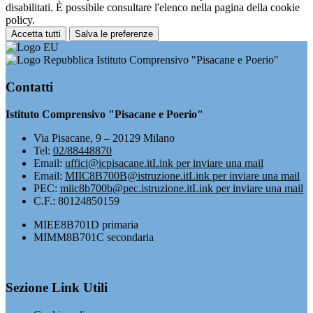
disabilitati. È possibile consultare l'elenco nella pagina della cookie
policy.
Accetta tutti
Salva le preferenze
Istituto Comprensivo "Pisacane e Poerio"
Contatti
Istituto Comprensivo "Pisacane e Poerio"
Via Pisacane, 9 – 20129 Milano
Tel:
02/88448870
Email:
uffici@icpisacane.it
Link per inviare una mail
Email:
MIIC8B700B@istruzione.it
Link per inviare una mail
PEC:
miic8b700b@pec.istruzione.it
Link per inviare una mail
C.F.: 80124850159
MIEE8B701D primaria
MIMM8B701C secondaria
Sezione Link Utili