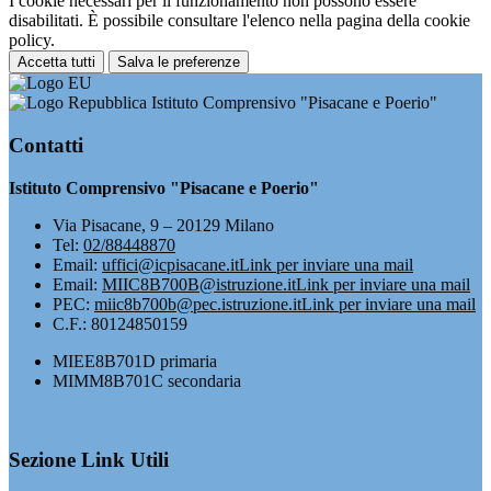
I cookie necessari per il funzionamento non possono essere
disabilitati. È possibile consultare l'elenco nella pagina della cookie
policy.
Accetta tutti
Salva le preferenze
Istituto Comprensivo "Pisacane e Poerio"
Contatti
Istituto Comprensivo "Pisacane e Poerio"
Via Pisacane, 9 – 20129 Milano
Tel:
02/88448870
Email:
uffici@icpisacane.it
Link per inviare una mail
Email:
MIIC8B700B@istruzione.it
Link per inviare una mail
PEC:
miic8b700b@pec.istruzione.it
Link per inviare una mail
C.F.: 80124850159
MIEE8B701D primaria
MIMM8B701C secondaria
Sezione Link Utili