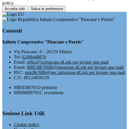
policy.
Accetta tutti
Salva le preferenze
Istituto Comprensivo "Pisacane e Poerio"
Contatti
Istituto Comprensivo "Pisacane e Poerio"
Via Pisacane, 9 – 20129 Milano
Tel:
02/88448870
Email:
uffici@icpisacane.it
Link per inviare una mail
Email:
MIIC8B700B@istruzione.it
Link per inviare una mail
PEC:
miic8b700b@pec.istruzione.it
Link per inviare una mail
C.F.: 80124850159
MIEE8B701D primaria
MIMM8B701C secondaria
Sezione Link Utili
Cookie policy