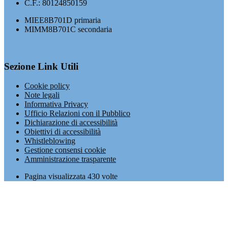
C.F.: 80124850159
MIEE8B701D primaria
MIMM8B701C secondaria
Sezione Link Utili
Cookie policy
Note legali
Informativa Privacy
Ufficio Relazioni con il Pubblico
Dichiarazione di accessibilità
Obiettivi di accessibilità
Whistleblowing
Gestione consensi cookie
Amministrazione trasparente
Pagina visualizzata
430
volte