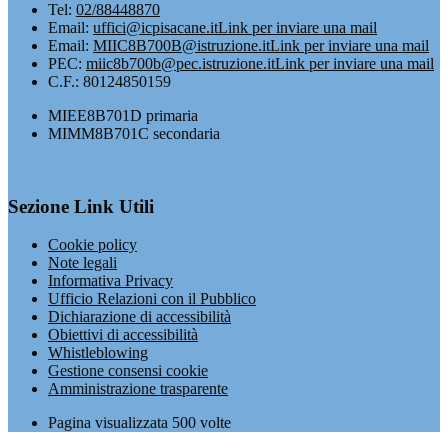
Tel:
02/88448870
Email:
uffici@icpisacane.it
Link per inviare una mail
Email:
MIIC8B700B@istruzione.it
Link per inviare una mail
PEC:
miic8b700b@pec.istruzione.it
Link per inviare una mail
C.F.: 80124850159
MIEE8B701D primaria
MIMM8B701C secondaria
Sezione Link Utili
Cookie policy
Note legali
Informativa Privacy
Ufficio Relazioni con il Pubblico
Dichiarazione di accessibilità
Obiettivi di accessibilità
Whistleblowing
Gestione consensi cookie
Amministrazione trasparente
Pagina visualizzata
500
volte