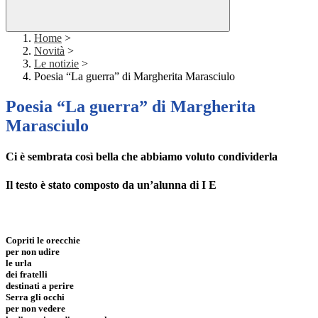
Home
>
Novità
>
Le notizie
>
Poesia “La guerra” di Margherita Marasciulo
Poesia “La guerra” di Margherita
Marasciulo
Ci è sembrata così bella che abbiamo voluto condividerla
Il testo è stato composto da un’alunna di I E
Copriti le orecchie
per non udire
le urla
dei fratelli
destinati a perire
Serra gli occhi
per non vedere