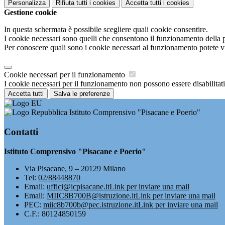
Personalizza
Rifiuta tutti
i cookies
Accetta tutti
i cookies
Gestione cookie
In questa schermata è possibile scegliere quali cookie consentire.
I cookie necessari sono quelli che consentono il funzionamento della pi
Per conoscere quali sono i cookie necessari al funzionamento potete v
Cookie necessari per il funzionamento
I cookie necessari per il funzionamento non possono essere disabilitati.
Accetta tutti
Salva le preferenze
Istituto Comprensivo "Pisacane e Poerio"
Contatti
Istituto Comprensivo "Pisacane e Poerio"
Via Pisacane, 9 – 20129 Milano
Tel:
02/88448870
Email:
uffici@icpisacane.it
Link per inviare una mail
Email:
MIIC8B700B@istruzione.it
Link per inviare una mail
PEC:
miic8b700b@pec.istruzione.it
Link per inviare una mail
C.F.: 80124850159