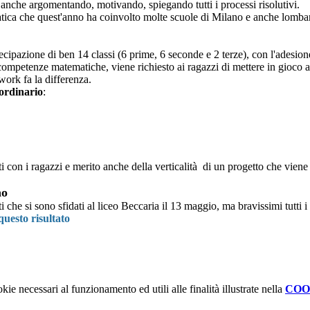
a anche argomentando, motivando, spiegando tutti i processi risolutivi.
ica che quest'anno ha coinvolto molte scuole di Milano e anche lomba
cipazione di ben 14 classi (6 prime, 6 seconde e 2 terze), con l'adesione
 competenze matematiche, viene richiesto ai ragazzi di mettere in gioco 
work fa la differenza.
aordinario
:
ti con i ragazzi e merito anche della verticalità di un progetto che viene
no
isti che si sono sfidati al liceo Beccaria il 13 maggio, ma bravissimi tutti 
 questo risultato
kie necessari al funzionamento ed utili alle finalità illustrate nella
COO