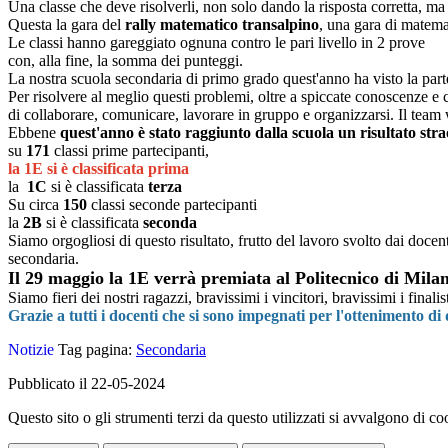
Una classe che deve risolverli, non solo dando la risposta corretta, m
Questa la gara del
rally matematico transalpino
,
una gara di matemat
Le classi hanno gareggiato ognuna contro le pari livello in 2 prove
con, alla fine,
la somma dei punteggi.
La nostra scuola secondaria di primo grado quest'anno ha visto la parte
Per risolvere al meglio questi problemi, oltre a spiccate conoscenze e
di collaborare, comunicare, lavorare in gruppo e organizzarsi. Il team 
Ebbene
quest'anno è stato raggiunto dalla scuola un risultato str
su
171
classi prime partecipanti,
la 1E si è classificata prima
la
1C
si è classificata
terza
Su circa
150
classi seconde partecipanti
la
2B
si è classificata
seconda
Siamo orgogliosi di questo risultato, frutto del lavoro svolto dai docen
secondaria.
Il 29 maggio la 1E verrà premiata al Politecnico di Mila
Siamo fieri dei nostri ragazzi, bravissimi i vincitori, bravissimi i final
Grazie a tutti i docenti che si sono impegnati per l'ottenimento di
Notizie
Tag pagina:
Secondaria
Pubblicato il 22-05-2024
Questo sito o gli strumenti terzi da questo utilizzati si avvalgono di coo