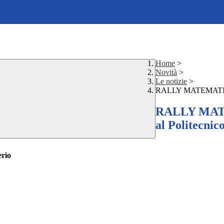
Home
>
Novità
>
Le notizie
>
RALLY MATEMATICO 
RALLY MAT
al Politecnic
erio