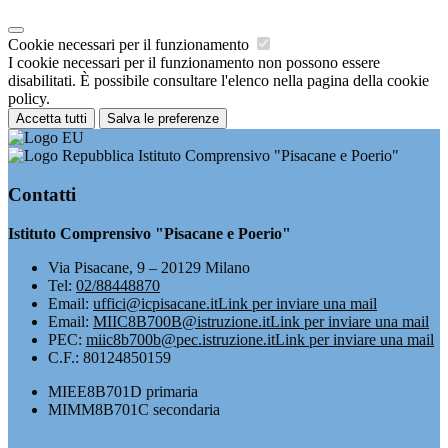
Cookie necessari per il funzionamento
I cookie necessari per il funzionamento non possono essere
disabilitati. È possibile consultare l'elenco nella pagina della cookie
policy.
Accetta tutti
Salva le preferenze
Istituto Comprensivo "Pisacane e Poerio"
Contatti
Istituto Comprensivo "Pisacane e Poerio"
Via Pisacane, 9 – 20129 Milano
Tel:
02/88448870
Email:
uffici@icpisacane.it
Link per inviare una mail
Email:
MIIC8B700B@istruzione.it
Link per inviare una mail
PEC:
miic8b700b@pec.istruzione.it
Link per inviare una mail
C.F.: 80124850159
MIEE8B701D primaria
MIMM8B701C secondaria