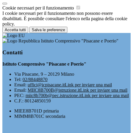
Cookie necessari per il funzionamento
I cookie necessari per il funzionamento non possono essere
disabilitati. È possibile consultare l'elenco nella pagina della cookie
policy.
Accetta tutti
Salva le preferenze
Istituto Comprensivo "Pisacane e Poerio"
Contatti
Istituto Comprensivo "Pisacane e Poerio"
Via Pisacane, 9 – 20129 Milano
Tel:
02/88448870
Email:
uffici@icpisacane.it
Link per inviare una mail
Email:
MIIC8B700B@istruzione.it
Link per inviare una mail
PEC:
miic8b700b@pec.istruzione.it
Link per inviare una mail
C.F.: 80124850159
MIEE8B701D primaria
MIMM8B701C secondaria