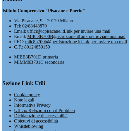
Istituto Comprensivo "Pisacane e Poerio"
Via Pisacane, 9 – 20129 Milano
Tel:
02/88448870
Email:
uffici@icpisacane.it
Link per inviare una mail
Email:
MIIC8B700B@istruzione.it
Link per inviare una mail
PEC:
miic8b700b@pec.istruzione.it
Link per inviare una mail
C.F.: 80124850159
MIEE8B701D primaria
MIMM8B701C secondaria
Sezione Link Utili
Cookie policy
Note legali
Informativa Privacy
Ufficio Relazioni con il Pubblico
Dichiarazione di accessibilità
Obiettivi di accessibilità
Whistleblowing