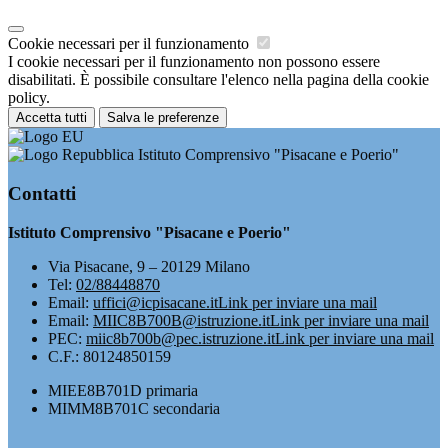
Cookie necessari per il funzionamento
I cookie necessari per il funzionamento non possono essere
disabilitati. È possibile consultare l'elenco nella pagina della cookie
policy.
Accetta tutti
Salva le preferenze
Istituto Comprensivo "Pisacane e Poerio"
Contatti
Istituto Comprensivo "Pisacane e Poerio"
Via Pisacane, 9 – 20129 Milano
Tel:
02/88448870
Email:
uffici@icpisacane.it
Link per inviare una mail
Email:
MIIC8B700B@istruzione.it
Link per inviare una mail
PEC:
miic8b700b@pec.istruzione.it
Link per inviare una mail
C.F.: 80124850159
MIEE8B701D primaria
MIMM8B701C secondaria