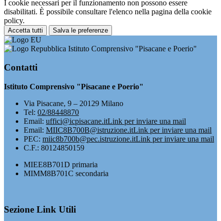
I cookie necessari per il funzionamento non possono essere
disabilitati. È possibile consultare l'elenco nella pagina della cookie
policy.
Accetta tutti
Salva le preferenze
Istituto Comprensivo "Pisacane e Poerio"
Contatti
Istituto Comprensivo "Pisacane e Poerio"
Via Pisacane, 9 – 20129 Milano
Tel:
02/88448870
Email:
uffici@icpisacane.it
Link per inviare una mail
Email:
MIIC8B700B@istruzione.it
Link per inviare una mail
PEC:
miic8b700b@pec.istruzione.it
Link per inviare una mail
C.F.: 80124850159
MIEE8B701D primaria
MIMM8B701C secondaria
Sezione Link Utili