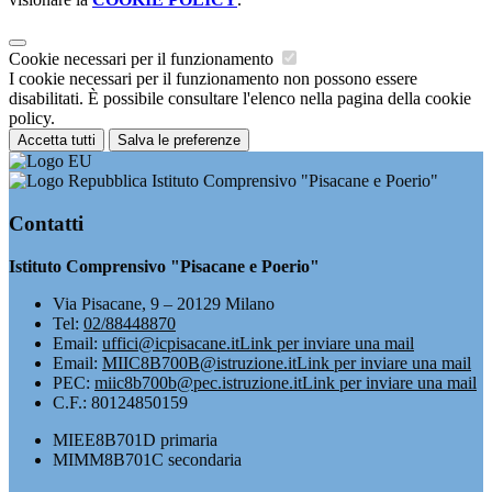
Cookie necessari per il funzionamento
I cookie necessari per il funzionamento non possono essere
disabilitati. È possibile consultare l'elenco nella pagina della cookie
policy.
Accetta tutti
Salva le preferenze
Istituto Comprensivo "Pisacane e Poerio"
Contatti
Istituto Comprensivo "Pisacane e Poerio"
Via Pisacane, 9 – 20129 Milano
Tel:
02/88448870
Email:
uffici@icpisacane.it
Link per inviare una mail
Email:
MIIC8B700B@istruzione.it
Link per inviare una mail
PEC:
miic8b700b@pec.istruzione.it
Link per inviare una mail
C.F.: 80124850159
MIEE8B701D primaria
MIMM8B701C secondaria