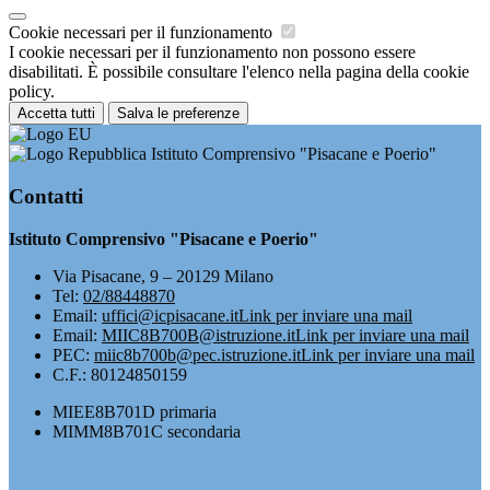
Cookie necessari per il funzionamento
I cookie necessari per il funzionamento non possono essere
disabilitati. È possibile consultare l'elenco nella pagina della cookie
policy.
Accetta tutti
Salva le preferenze
Istituto Comprensivo "Pisacane e Poerio"
Contatti
Istituto Comprensivo "Pisacane e Poerio"
Via Pisacane, 9 – 20129 Milano
Tel:
02/88448870
Email:
uffici@icpisacane.it
Link per inviare una mail
Email:
MIIC8B700B@istruzione.it
Link per inviare una mail
PEC:
miic8b700b@pec.istruzione.it
Link per inviare una mail
C.F.: 80124850159
MIEE8B701D primaria
MIMM8B701C secondaria