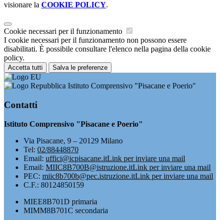
visionare la
COOKIE POLICY
.
Cookie necessari per il funzionamento
I cookie necessari per il funzionamento non possono essere
disabilitati. È possibile consultare l'elenco nella pagina della cookie
policy.
Accetta tutti
Salva le preferenze
Istituto Comprensivo "Pisacane e Poerio"
Contatti
Istituto Comprensivo "Pisacane e Poerio"
Via Pisacane, 9 – 20129 Milano
Tel:
02/88448870
Email:
uffici@icpisacane.it
Link per inviare una mail
Email:
MIIC8B700B@istruzione.it
Link per inviare una mail
PEC:
miic8b700b@pec.istruzione.it
Link per inviare una mail
C.F.: 80124850159
MIEE8B701D primaria
MIMM8B701C secondaria