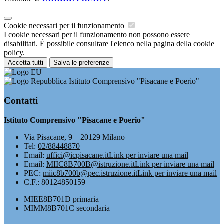
Cookie necessari per il funzionamento
I cookie necessari per il funzionamento non possono essere
disabilitati. È possibile consultare l'elenco nella pagina della cookie
policy.
Accetta tutti
Salva le preferenze
Istituto Comprensivo "Pisacane e Poerio"
Contatti
Istituto Comprensivo "Pisacane e Poerio"
Via Pisacane, 9 – 20129 Milano
Tel:
02/88448870
Email:
uffici@icpisacane.it
Link per inviare una mail
Email:
MIIC8B700B@istruzione.it
Link per inviare una mail
PEC:
miic8b700b@pec.istruzione.it
Link per inviare una mail
C.F.: 80124850159
MIEE8B701D primaria
MIMM8B701C secondaria