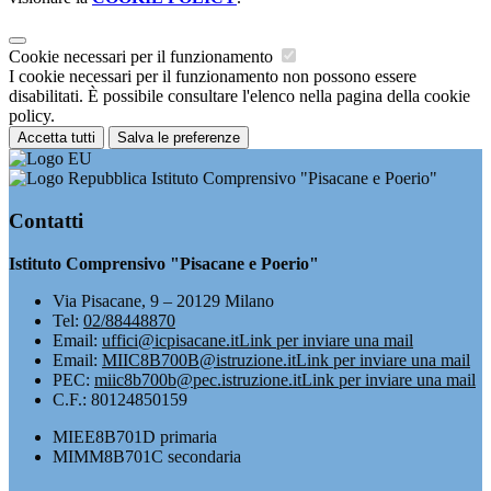
Cookie necessari per il funzionamento
I cookie necessari per il funzionamento non possono essere
disabilitati. È possibile consultare l'elenco nella pagina della cookie
policy.
Accetta tutti
Salva le preferenze
Istituto Comprensivo "Pisacane e Poerio"
Contatti
Istituto Comprensivo "Pisacane e Poerio"
Via Pisacane, 9 – 20129 Milano
Tel:
02/88448870
Email:
uffici@icpisacane.it
Link per inviare una mail
Email:
MIIC8B700B@istruzione.it
Link per inviare una mail
PEC:
miic8b700b@pec.istruzione.it
Link per inviare una mail
C.F.: 80124850159
MIEE8B701D primaria
MIMM8B701C secondaria