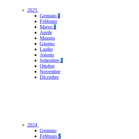
2025
Gennaio
1
Febbraio
Marzo
1
Aprile
Maggio
Giugno
Luglio
Agosto
Settembre
2
Ottobre
Novembre
Dicembre
2024
Gennaio
Febbraio
5