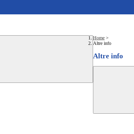
Home
>
Altre info
Altre info