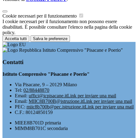
Cookie necessari per il funzionamento
I cookie necessari per il funzionamento non possono essere
disabilitati. È possibile consultare l'elenco nella pagina della cookie
policy.
Accetta tutti
Salva le preferenze
Istituto Comprensivo "Pisacane e Poerio"
Contatti
Istituto Comprensivo "Pisacane e Poerio"
Via Pisacane, 9 – 20129 Milano
Tel:
02/88448870
Email:
uffici@icpisacane.it
Link per inviare una mail
Email:
MIIC8B700B@istruzione.it
Link per inviare una mail
PEC:
miic8b700b@pec.istruzione.it
Link per inviare una mail
C.F.: 80124850159
MIEE8B701D primaria
MIMM8B701C secondaria