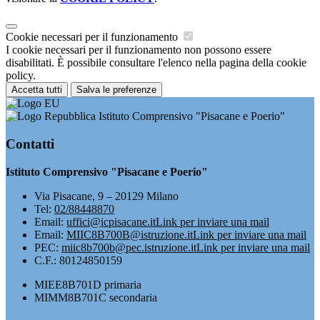
Cookie necessari per il funzionamento
I cookie necessari per il funzionamento non possono essere
disabilitati. È possibile consultare l'elenco nella pagina della cookie
policy.
Accetta tutti
Salva le preferenze
Istituto Comprensivo "Pisacane e Poerio"
Contatti
Istituto Comprensivo "Pisacane e Poerio"
Via Pisacane, 9 – 20129 Milano
Tel:
02/88448870
Email:
uffici@icpisacane.it
Link per inviare una mail
Email:
MIIC8B700B@istruzione.it
Link per inviare una mail
PEC:
miic8b700b@pec.istruzione.it
Link per inviare una mail
C.F.: 80124850159
MIEE8B701D primaria
MIMM8B701C secondaria