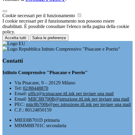
Cookie necessari per il funzionamento
I cookie necessari per il funzionamento non possono essere
disabilitati. È possibile consultare l'elenco nella pagina della cookie
policy.
Accetta tutti
Salva le preferenze
Istituto Comprensivo "Pisacane e Poerio"
Contatti
Istituto Comprensivo "Pisacane e Poerio"
Via Pisacane, 9 – 20129 Milano
Tel:
02/88448870
Email:
uffici@icpisacane.it
Link per inviare una mail
Email:
MIIC8B700B@istruzione.it
Link per inviare una mail
PEC:
miic8b700b@pec.istruzione.it
Link per inviare una mail
C.F.: 80124850159
MIEE8B701D primaria
MIMM8B701C secondaria