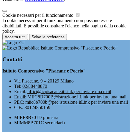
Cookie necessari per il funzionamento
I cookie necessari per il funzionamento non possono essere
disabilitati. È possibile consultare l'elenco nella pagina della cookie
policy.
Accetta tutti
Salva le preferenze
Istituto Comprensivo "Pisacane e Poerio"
Contatti
Istituto Comprensivo "Pisacane e Poerio"
Via Pisacane, 9 – 20129 Milano
Tel:
02/88448870
Email:
uffici@icpisacane.it
Link per inviare una mail
Email:
MIIC8B700B@istruzione.it
Link per inviare una mail
PEC:
miic8b700b@pec.istruzione.it
Link per inviare una mail
C.F.: 80124850159
MIEE8B701D primaria
MIMM8B701C secondaria