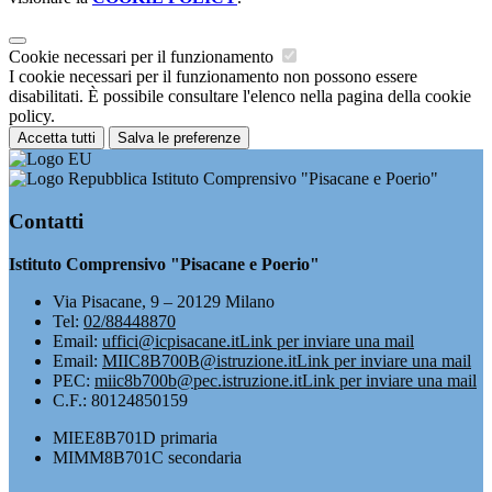
Cookie necessari per il funzionamento
I cookie necessari per il funzionamento non possono essere
disabilitati. È possibile consultare l'elenco nella pagina della cookie
policy.
Accetta tutti
Salva le preferenze
Istituto Comprensivo "Pisacane e Poerio"
Contatti
Istituto Comprensivo "Pisacane e Poerio"
Via Pisacane, 9 – 20129 Milano
Tel:
02/88448870
Email:
uffici@icpisacane.it
Link per inviare una mail
Email:
MIIC8B700B@istruzione.it
Link per inviare una mail
PEC:
miic8b700b@pec.istruzione.it
Link per inviare una mail
C.F.: 80124850159
MIEE8B701D primaria
MIMM8B701C secondaria