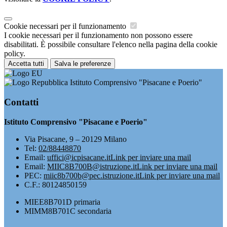
Cookie necessari per il funzionamento
I cookie necessari per il funzionamento non possono essere
disabilitati. È possibile consultare l'elenco nella pagina della cookie
policy.
Accetta tutti
Salva le preferenze
Istituto Comprensivo "Pisacane e Poerio"
Contatti
Istituto Comprensivo "Pisacane e Poerio"
Via Pisacane, 9 – 20129 Milano
Tel:
02/88448870
Email:
uffici@icpisacane.it
Link per inviare una mail
Email:
MIIC8B700B@istruzione.it
Link per inviare una mail
PEC:
miic8b700b@pec.istruzione.it
Link per inviare una mail
C.F.: 80124850159
MIEE8B701D primaria
MIMM8B701C secondaria