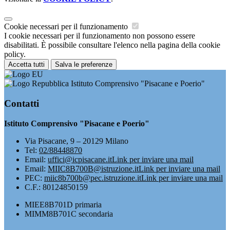
Cookie necessari per il funzionamento
I cookie necessari per il funzionamento non possono essere
disabilitati. È possibile consultare l'elenco nella pagina della cookie
policy.
Accetta tutti
Salva le preferenze
Istituto Comprensivo "Pisacane e Poerio"
Contatti
Istituto Comprensivo "Pisacane e Poerio"
Via Pisacane, 9 – 20129 Milano
Tel:
02/88448870
Email:
uffici@icpisacane.it
Link per inviare una mail
Email:
MIIC8B700B@istruzione.it
Link per inviare una mail
PEC:
miic8b700b@pec.istruzione.it
Link per inviare una mail
C.F.: 80124850159
MIEE8B701D primaria
MIMM8B701C secondaria