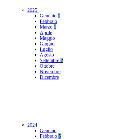
2025
Gennaio
1
Febbraio
Marzo
1
Aprile
Maggio
Giugno
Luglio
Agosto
Settembre
2
Ottobre
Novembre
Dicembre
2024
Gennaio
Febbraio
5