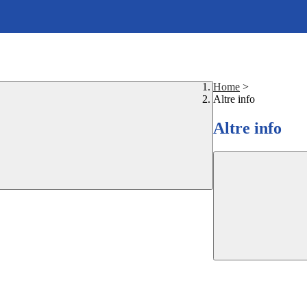
Home
>
Altre info
Altre info