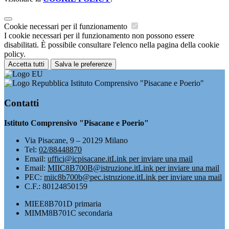
Cookie necessari per il funzionamento
I cookie necessari per il funzionamento non possono essere
disabilitati. È possibile consultare l'elenco nella pagina della cookie
policy.
Accetta tutti
Salva le preferenze
Istituto Comprensivo "Pisacane e Poerio"
Contatti
Istituto Comprensivo "Pisacane e Poerio"
Via Pisacane, 9 – 20129 Milano
Tel:
02/88448870
Email:
uffici@icpisacane.it
Link per inviare una mail
Email:
MIIC8B700B@istruzione.it
Link per inviare una mail
PEC:
miic8b700b@pec.istruzione.it
Link per inviare una mail
C.F.: 80124850159
MIEE8B701D primaria
MIMM8B701C secondaria