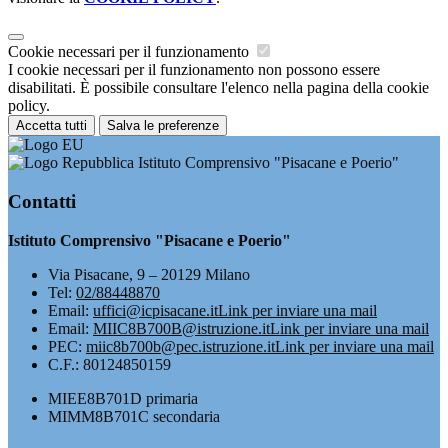
Cookie necessari per il funzionamento
I cookie necessari per il funzionamento non possono essere
disabilitati. È possibile consultare l'elenco nella pagina della cookie
policy.
Accetta tutti
Salva le preferenze
Istituto Comprensivo "Pisacane e Poerio"
Contatti
Istituto Comprensivo "Pisacane e Poerio"
Via Pisacane, 9 – 20129 Milano
Tel:
02/88448870
Email:
uffici@icpisacane.it
Link per inviare una mail
Email:
MIIC8B700B@istruzione.it
Link per inviare una mail
PEC:
miic8b700b@pec.istruzione.it
Link per inviare una mail
C.F.: 80124850159
MIEE8B701D primaria
MIMM8B701C secondaria