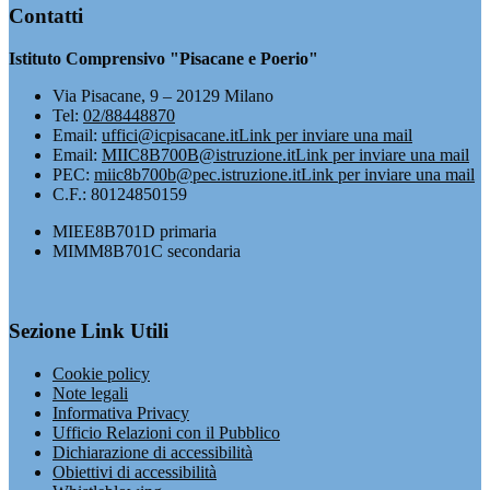
Contatti
Istituto Comprensivo "Pisacane e Poerio"
Via Pisacane, 9 – 20129 Milano
Tel:
02/88448870
Email:
uffici@icpisacane.it
Link per inviare una mail
Email:
MIIC8B700B@istruzione.it
Link per inviare una mail
PEC:
miic8b700b@pec.istruzione.it
Link per inviare una mail
C.F.: 80124850159
MIEE8B701D primaria
MIMM8B701C secondaria
Sezione Link Utili
Cookie policy
Note legali
Informativa Privacy
Ufficio Relazioni con il Pubblico
Dichiarazione di accessibilità
Obiettivi di accessibilità