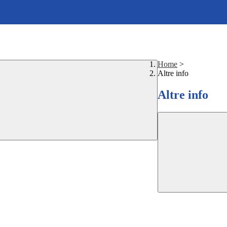
Home
>
Altre info
Altre info