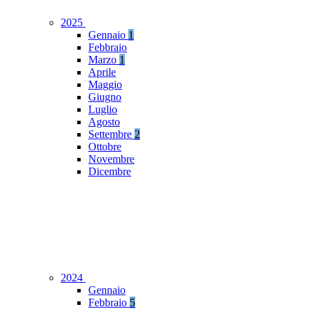
2025
Gennaio
1
Febbraio
Marzo
1
Aprile
Maggio
Giugno
Luglio
Agosto
Settembre
2
Ottobre
Novembre
Dicembre
2024
Gennaio
Febbraio
5