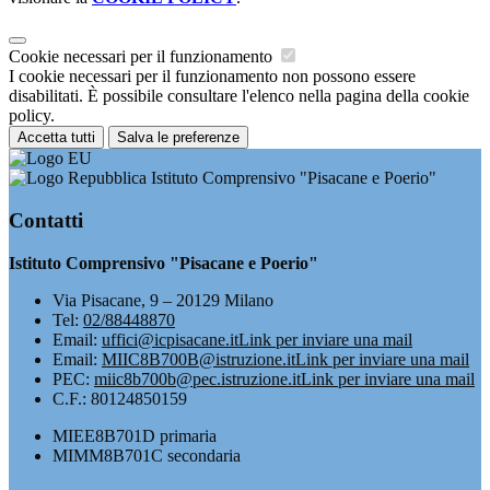
Cookie necessari per il funzionamento
I cookie necessari per il funzionamento non possono essere
disabilitati. È possibile consultare l'elenco nella pagina della cookie
policy.
Accetta tutti
Salva le preferenze
Istituto Comprensivo "Pisacane e Poerio"
Contatti
Istituto Comprensivo "Pisacane e Poerio"
Via Pisacane, 9 – 20129 Milano
Tel:
02/88448870
Email:
uffici@icpisacane.it
Link per inviare una mail
Email:
MIIC8B700B@istruzione.it
Link per inviare una mail
PEC:
miic8b700b@pec.istruzione.it
Link per inviare una mail
C.F.: 80124850159
MIEE8B701D primaria
MIMM8B701C secondaria