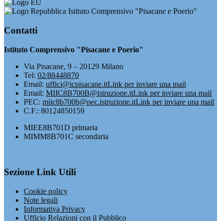
Istituto Comprensivo "Pisacane e Poerio"
Contatti
Istituto Comprensivo "Pisacane e Poerio"
Via Pisacane, 9 – 20129 Milano
Tel:
02/88448870
Email:
uffici@icpisacane.it
Link per inviare una mail
Email:
MIIC8B700B@istruzione.it
Link per inviare una mail
PEC:
miic8b700b@pec.istruzione.it
Link per inviare una mail
C.F.: 80124850159
MIEE8B701D primaria
MIMM8B701C secondaria
Sezione Link Utili
Cookie policy
Note legali
Informativa Privacy
Ufficio Relazioni con il Pubblico